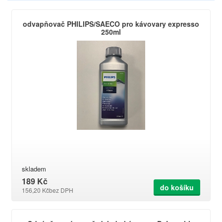
odvapňovač PHILIPS/SAECO pro kávovary expresso
250ml
skladem
189 Kč
do košíku
156,20 Kč
bez DPH