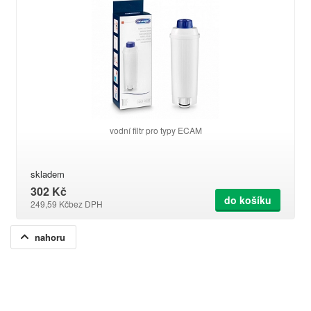
vodní filtr pro typy ECAM
skladem
302 Kč
do košíku
249,59 Kč
bez DPH
nahoru