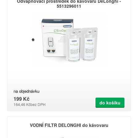
Odvápňovací prostředek do kávovaru DeLonghi -
5513296011
na objednávku
199 Kč
do košíku
164,46 Kč
bez DPH
VODNÍ FILTR DELONGHI do kávovaru