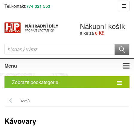
Tel.kontakt:
774 321 553
Nákupní košík
0 ks
za
0 Kč
Menu
Zobrazit podkategorie
Domů
Kávovary