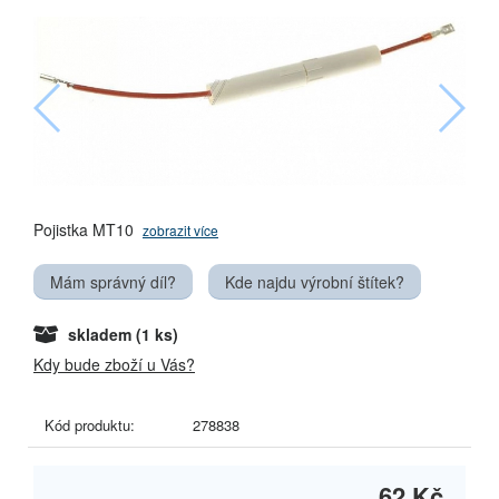
Pojistka MT10
zobrazit více
Mám správný díl?
Kde najdu výrobní štítek?
skladem
(1 ks)
Kdy bude zboží u Vás?
Kód produktu:
278838
62 Kč