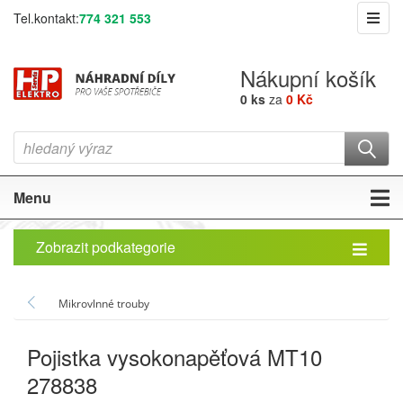
Tel.kontakt:
774 321 553
Nákupní košík
0 ks
za
0 Kč
Menu
Zobrazit podkategorie
Mikrovlnné trouby
Pojistka vysokonapěťová MT10
278838