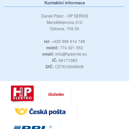
Kontaktní informace
Daniel Pater - HP SERVIS
Mendělejevova 210
Ostrava, 709 00
tel:
+420 596 614 748
mobil:
774 321 553
email:
info@hpservis.eu
IČ:
66171083
DIČ:
CZ7610045608