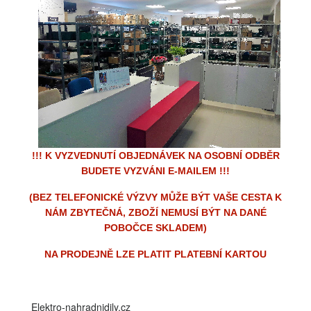
!!! K VYZVEDNUTÍ OBJEDNÁVEK NA OSOBNÍ ODBĚR
BUDETE VYZVÁNI E-MAILEM !!!
(BEZ TELEFONICKÉ VÝZVY MŮŽE BÝT VAŠE CESTA K
NÁM ZBYTEČNÁ, ZBOŽÍ NEMUSÍ BÝT NA DANÉ
POBOČCE SKLADEM)
NA PRODEJNĚ LZE PLATIT PLATEBNÍ KARTOU
Elektro-nahradnidily.cz