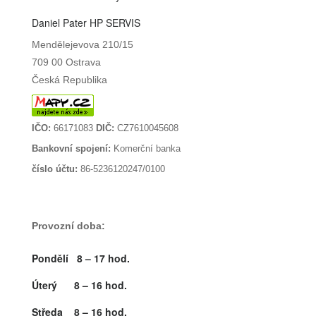
Daniel Pater HP SERVIS
Mendělejevova 210/15
709 00 Ostrava
Česká Republika
IČO:
66171083
DIČ:
CZ7610045608
Bankovní spojení:
Komerční banka
číslo účtu:
86-5236120247/0100
Provozní doba:
Pondělí 8 – 17 hod.
Úterý 8 – 16 hod.
Středa 8 – 16 hod.