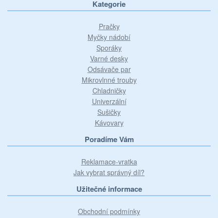
Kategorie
Pračky
Myčky nádobí
Sporáky
Varné desky
Odsávače par
Mikrovlnné trouby
Chladničky
Univerzální
Sušičky
Kávovary
Poradíme Vám
Reklamace-vratka
Jak vybrat správný díl?
Užitečné informace
Obchodní podmínky