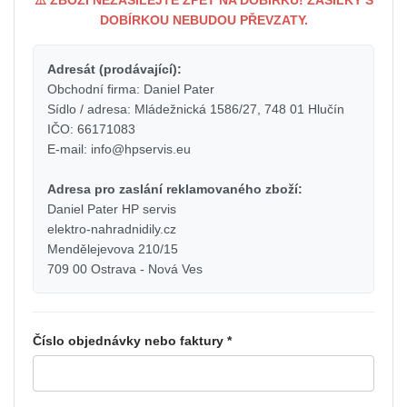
⚠️ ZBOŽÍ NEZASÍLEJTE ZPET NA DOBÍRKU! ZÁSILKY S
DOBÍRKOU NEBUDOU PŘEVZATY.
Adresát (prodávající):
Obchodní firma: Daniel Pater
Sídlo / adresa: Mládežnická 1586/27, 748 01 Hlučín
IČO: 66171083
E-mail: info@hpservis.eu
Adresa pro zaslání reklamovaného zboží:
Daniel Pater HP servis
elektro-nahradnidily.cz
Mendělejevova 210/15
709 00 Ostrava - Nová Ves
Číslo objednávky nebo faktury *