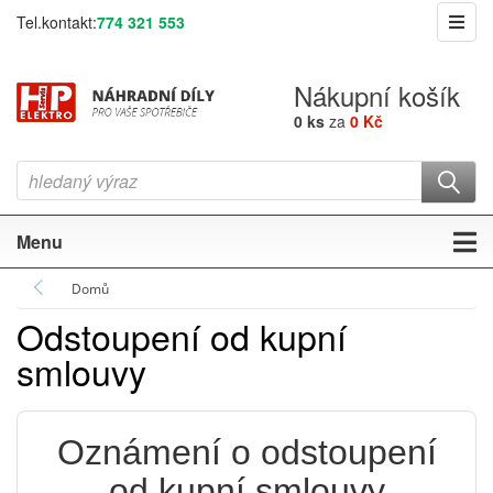
Tel.kontakt:
774 321 553
Nákupní košík
0 ks
za
0 Kč
Menu
Domů
Odstoupení od kupní
smlouvy
Oznámení o odstoupení
od kupní smlouvy