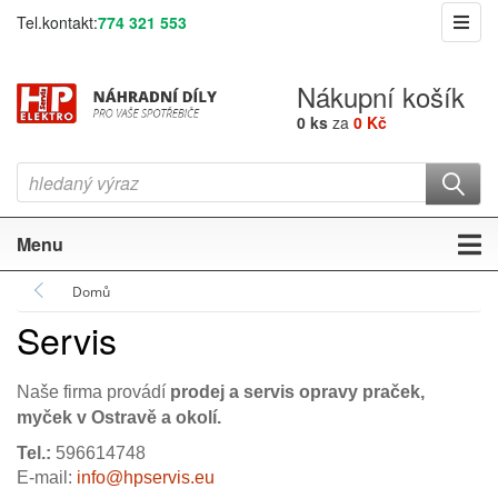
Tel.kontakt:
774 321 553
Nákupní košík
0 ks
za
0 Kč
Menu
Domů
Servis
Naše firma provádí
prodej a servis opravy praček,
myček v Ostravě a okolí.
Tel.:
596614748
E-mail:
info@hpservis.eu