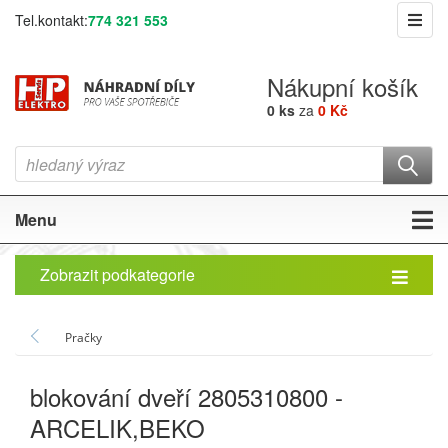
Tel.kontakt:
774 321 553
Nákupní košík
0 ks
za
0 Kč
Menu
Zobrazit podkategorie
Pračky
blokování dveří 2805310800 -
ARCELIK,BEKO