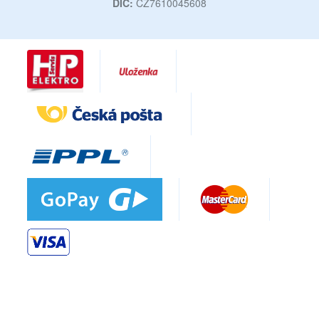
DIČ:
CZ7610045608