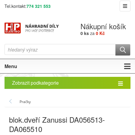
Tel.kontakt:
774 321 553
Nákupní košík
0 ks
za
0 Kč
Menu
Zobrazit podkategorie
Pračky
blok.dveří Zanussi DA056513-
DA065510