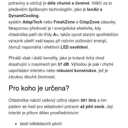
potraviny a udržují je
déle chutné a čerstvé
. Vděčí za to
především špičkovým technologiím, jako je
IonAir s
DynamiCooling
,
systém
AdapTech
nebo
FreshZone
a
CrispZone
zásuvky.
Nespornou předností je i energetická efektivita, kdy
chladnička patří do třídy
A+
, takže oproti starým spotřebičům
výrazně ušetří vaši kapsu při ročním zúčtování energií,
čemuž napomáhá i efektivní
LED osvětlení
.
Přináší však i další benefity, jako je krásně tichý chod
dosahující v maximech jen
37 dB
. Výhodou je pak i chytré
uspořádání interiéru nebo
robustní konstrukce
, jež je
zárukou dlouhé životnosti.
Pro koho je určena?
Chladnička nabízí celkový užitný objem
301 litrů
a tím
pádem se hodí pro skladování potravin
až pěti osob
. Její
interiér je přitom dělen prostřednictvím:
šesti odkládacích ploch