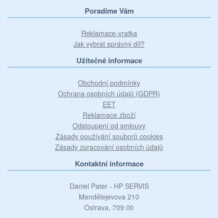
teplotu uvnitř spotřebiče.
Poradíme Vám
Reklamace-vratka
Jak vybrat správný díl?
IonAir s DynamiCooling
Užitečné informace
Obchodní podmínky
Ochrana osobních údajů (GDPR)
Vzduch je díky této technologii obohacený o záporné ionty,
EET
díky čemuž udržuje originální chuť potravin a pohlcuje
Reklamace zboží
nepříjemné pachy. Technologii navíc doplňuje vyspělý
Odstoupení od smlouvy
ventilační systém rovnoměrně rozvádějící studený vzduch do
Zásady používání souborů cookies
všech prostor chladničky. Proto můžete potraviny umístit
Zásady zpracování osobních údajů
kamkoli a zajistit jim tu nejlepší péči.
Kontaktní informace
Daniel Pater - HP SERVIS
Mendělejevova 210
Ostrava, 709 00
Držák na láhve