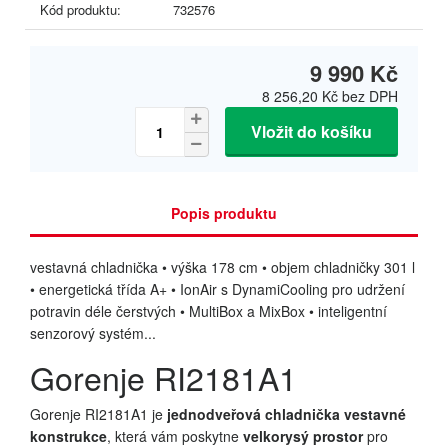
Kód produktu:
732576
9 990 Kč
8 256,20 Kč
bez DPH
Vložit do košíku
Popis produktu
vestavná chladnička • výška 178 cm • objem chladničky 301 l
• energetická třída A+ • IonAir s DynamiCooling pro udržení
potravin déle čerstvých • MultiBox a MixBox • inteligentní
senzorový systém...
Gorenje RI2181A1
Gorenje RI2181A1 je
jednodveřová chladnička vestavné
konstrukce
, která vám poskytne
velkorysý prostor
pro