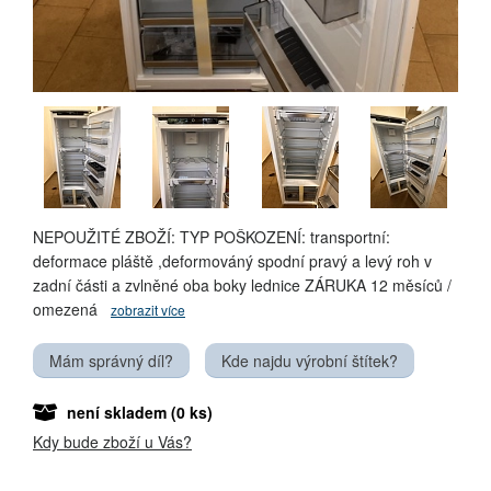
NEPOUŽITÉ ZBOŽÍ: TYP POŠKOZENÍ: transportní:
deformace pláště ,deformováný spodní pravý a levý roh v
zadní části a zvlněné oba boky lednice ZÁRUKA 12 měsíců /
omezená
zobrazit více
Mám správný díl?
Kde najdu výrobní štítek?
není skladem
(0 ks)
Kdy bude zboží u Vás?