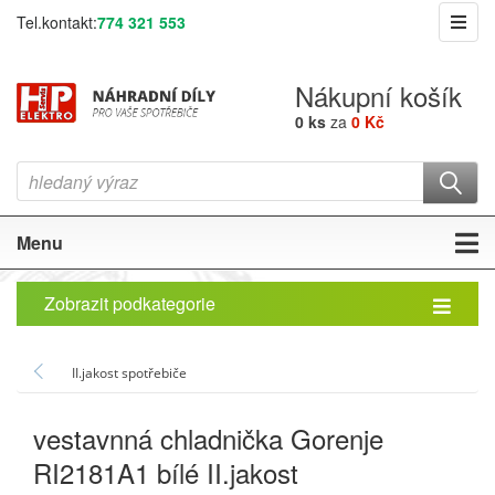
Tel.kontakt:
774 321 553
Nákupní košík
0 ks
za
0 Kč
Menu
Zobrazit podkategorie
II.jakost spotřebiče
vestavnná chladnička Gorenje
RI2181A1 bílé II.jakost