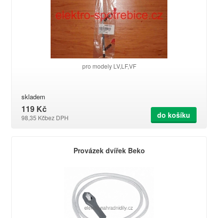
pro modely LV,LF,VF
skladem
119 Kč
do košíku
98,35 Kč
bez DPH
Provázek dvířek Beko