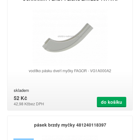
vodítko pásku dveří myčky FAGOR - VG1A000A2
skladem
52 Kč
do košíku
42,98 Kč
bez DPH
pásek brzdy myčky 481240118397