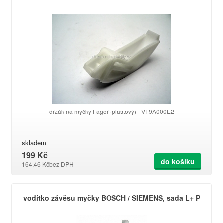
držák na myčky Fagor (plastový) - VF9A000E2
skladem
199 Kč
do košíku
164,46 Kč
bez DPH
vodítko závěsu myčky BOSCH / SIEMENS, sada L+ P