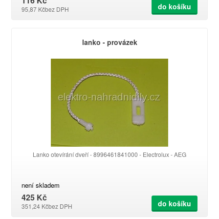
116 Kč
do košíku
95,87 Kč
bez DPH
lanko - provázek
Lanko otevírání dveří - 8996461841000 - Electrolux - AEG
není skladem
425 Kč
do košíku
351,24 Kč
bez DPH