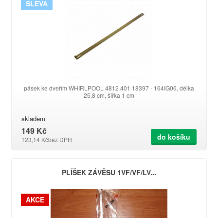
SLEVA
pásek ke dveřím WHIRLPOOL 4812 401 18397 - 164IG06, délka
25,8 cm, šířka 1 cm
skladem
149 Kč
do košíku
123,14 Kč
bez DPH
PLÍŠEK ZÁVĚSU 1VF/VF/LV...
AKCE