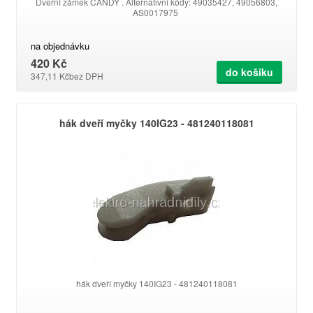
Dveřní zámek CANDY . Alternativní kódy: 49035427, 49056803,
AS0017975
na objednávku
420 Kč
do košíku
347,11 Kč
bez DPH
hák dveří myčky 140IG23 - 481240118081
hák dveří myčky 140IG23 - 481240118081