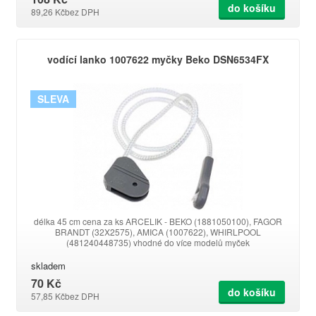
do košíku
89,26 Kč
bez DPH
vodící lanko 1007622 myčky Beko DSN6534FX
SLEVA
délka 45 cm cena za ks ARCELIK - BEKO (1881050100), FAGOR
BRANDT (32X2575), AMICA (1007622), WHIRLPOOL
(481240448735) vhodné do více modelů myček
Whirlpool,AMICA,Beko
skladem
70 Kč
do košíku
57,85 Kč
bez DPH