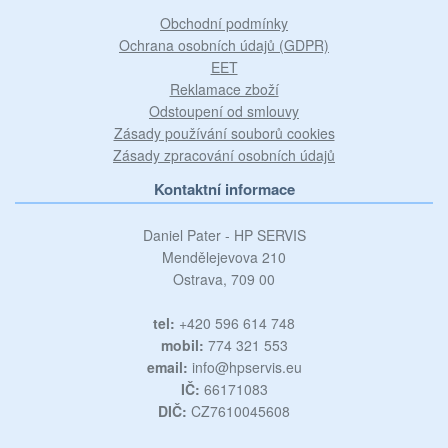
Obchodní podmínky
Ochrana osobních údajů (GDPR)
EET
Reklamace zboží
Odstoupení od smlouvy
Zásady používání souborů cookies
Zásady zpracování osobních údajů
Kontaktní informace
Daniel Pater - HP SERVIS
Mendělejevova 210
Ostrava, 709 00
tel:
+420 596 614 748
mobil:
774 321 553
email:
info@hpservis.eu
IČ:
66171083
DIČ:
CZ7610045608