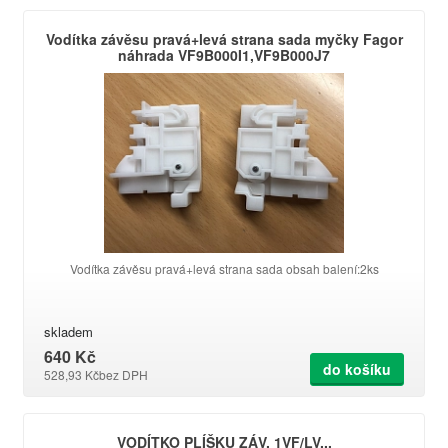
Vodítka závěsu pravá+levá strana sada myčky Fagor
náhrada VF9B000I1,VF9B000J7
Vodítka závěsu pravá+levá strana sada obsah balení:2ks
skladem
640 Kč
do košíku
528,93 Kč
bez DPH
VODÍTKO PLÍŠKU ZÁV. 1VF/LV...