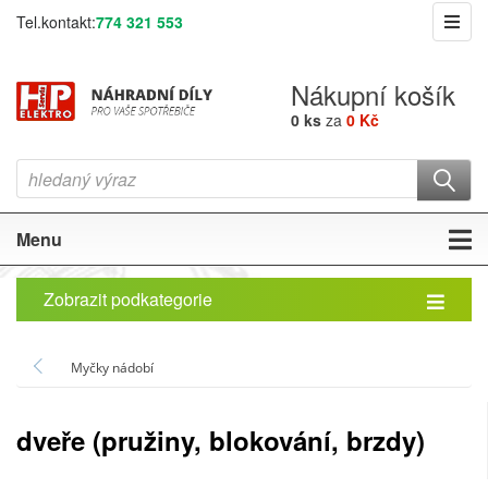
Tel.kontakt:
774 321 553
Nákupní košík
0 ks
za
0 Kč
Menu
Zobrazit podkategorie
Myčky nádobí
dveře (pružiny, blokování, brzdy)