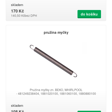
skladem
170 Kč
do košíku
140,50 Kč
bez DPH
pružina myčky
Pružina myčky zn. BEKO, WHIRLPOOL
- 481249238404, 1881020100, 1881060100, 1880880100
skladem
108 Kč