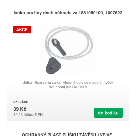
lanko pružiny dveří náhrada za 1881050100, 1007622
AKCE
délka 40cm cena za ks vhodné do více modelů myček
Whirlpool,AMICA,Beko
skladem
39 Kč
do košíku
32,23 Kč
bez DPH
OCHRANNÝ PLAST PLÍŠKU ZÁVĚSU 1VF/VF..