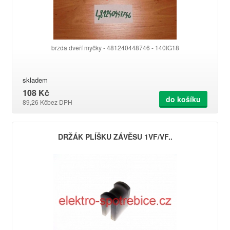
brzda dveří myčky - 481240448746 - 140IG18
skladem
108 Kč
do košíku
89,26 Kč
bez DPH
DRŽÁK PLÍŠKU ZÁVĚSU 1VF/VF..