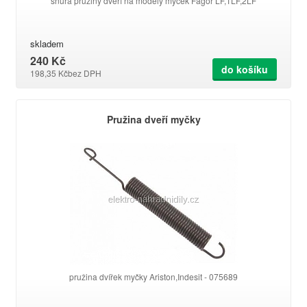
šňůra pružiny dveří na modely myček Fagor LF,1LF,2LF
skladem
240 Kč
do košíku
198,35 Kč
bez DPH
Pružina dveří myčky
pružina dvířek myčky Ariston,Indesit - 075689