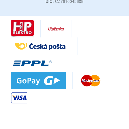
DIČ:
CZ7610045608