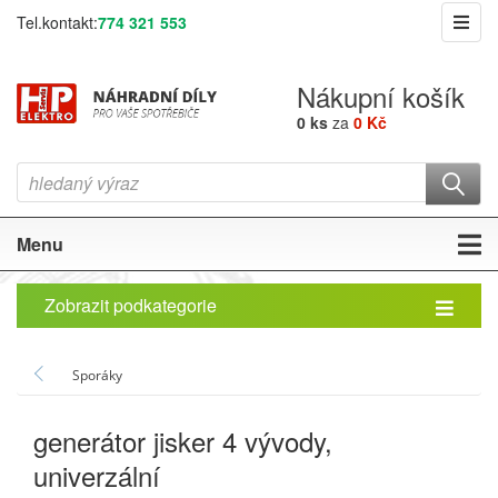
Tel.kontakt:
774 321 553
Nákupní košík
0 ks
za
0 Kč
Menu
Zobrazit podkategorie
Sporáky
generátor jisker 4 vývody,
univerzální