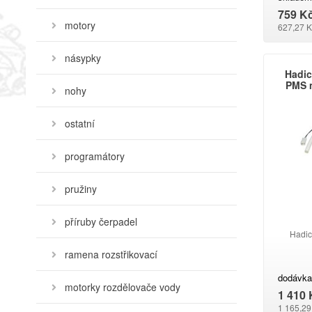
759 K
motory
627,27 K
násypky
Hadic
PMS 
nohy
ostatní
programátory
pružiny
příruby čerpadel
Hadic
ramena rozstřikovací
dodávka
motorky rozdělovače vody
1 410 
1 165,29