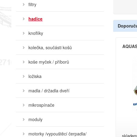
filtry
hadice
Doporuč
knoflíky
AQUAS
kolečka, součásti košů
koše myček / příborů
ložiska
madla / držadla dveří
mikrospínače
moduly
motorky /vypouštěcí čerpadla/
skladem