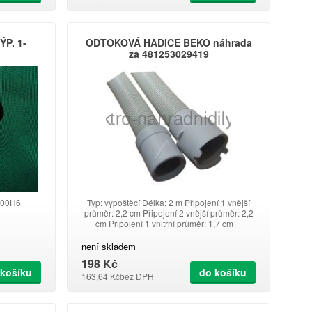
P. 1-
ODTOKOVÁ HADICE BEKO náhrada
za 481253029419
000H6
Typ: vypoštěcí Délka: 2 m Připojení 1 vnější
průměr: 2,2 cm Připojení 2 vnější průměr: 2,2
cm Připojení 1 vnitřní průměr: 1,7 cm
Připojení 2 vnitřní průměr: 1,7 cm Aquastop:
No
není skladem
198 Kč
 košíku
do košíku
163,64 Kč
bez DPH