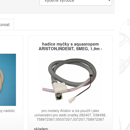
pnost
hadice myčky s aquastopem
ARISTON,INDESIT, SMEG, 1,9m -
102LG69
y nádobí.
pro modely Ariston a lze použít i jako
universální pro další značky 282407, 038498,
758972367,05037207,037207,758972367
skladem