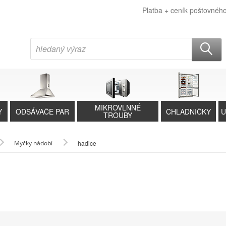
Platba + ceník poštovnéh
MIKROVLNNÉ
Y
ODSÁVAČE PAR
CHLADNIČKY
U
TROUBY
Myčky nádobí
hadice