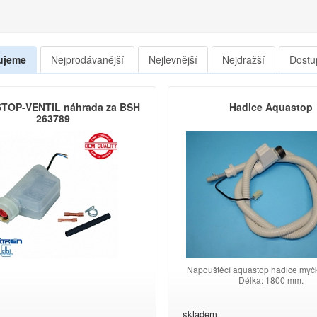
ujeme
Nejprodávanější
Nejlevnější
Nejdražší
Dostu
TOP-VENTIL náhrada za BSH
Hadice Aquastop
263789
Napouštěcí aquastop hadice myčk
Délka: 1800 mm.
skladem