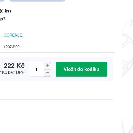
(0 ks)
ás?
GORENJE,
120GR02
222 Kč
Vložit do košíku
7 Kč
bez DPH