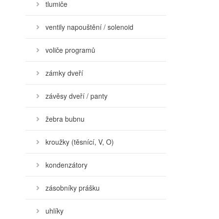
tlumiče
ventily napouštění / solenoid
voliče programů
zámky dveří
závěsy dveří / panty
žebra bubnu
kroužky (těsnící, V, O)
kondenzátory
zásobníky prášku
uhlíky