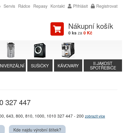
o
Servis
Rádce
Repasy
Kontakt
Přihlásit
Registrovat
Nákupní košík
0 ks
za
0 Kč
II.JAKOST
NIVERZÁLNÍ
SUŠIČKY
KÁVOVARY
SPOTŘEBIČE
10 327 447
00, 643, 800, 810, 1000, 1010 327 447 - 200
zobrazit více
?
Kde najdu výrobní štítek?