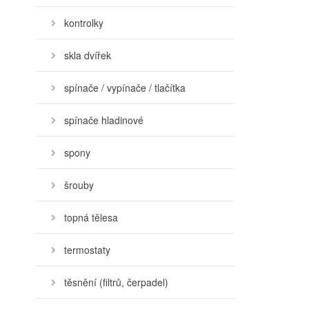
kontrolky
skla dvířek
spínače / vypínače / tlačítka
spínače hladinové
spony
šrouby
topná tělesa
termostaty
těsnění (filtrů, čerpadel)