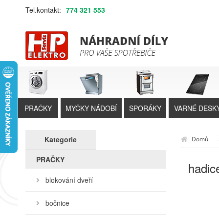
Tel.kontakt:
774 321 553
PRAČKY
MYČKY NÁDOBÍ
SPORÁKY
VARNÉ DESK
Kategorie
Domů
PRAČKY
hadic
blokování dveří
bočnice