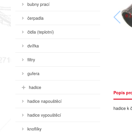
bubny prací
čerpadla
čidla (teplotní)
dvířka
filtry
gufera
hadice
Popis pr
hadice napouštěcí
hadice k 
hadice vypouštěcí
knoflíky