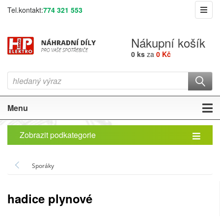
Tel.kontakt:
774 321 553
Nákupní košík
0 ks
za
0 Kč
Menu
Zobrazit podkategorie
Sporáky
hadice plynové