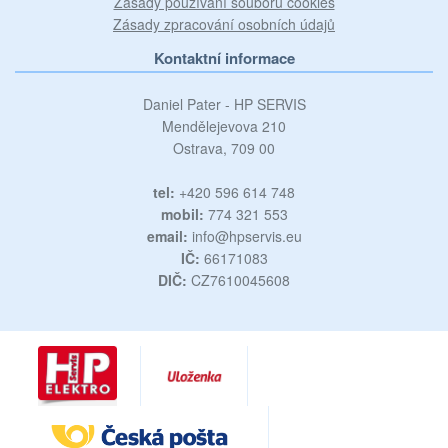
Zásady používání souborů cookies
Zásady zpracování osobních údajů
Kontaktní informace
Daniel Pater - HP SERVIS
Mendělejevova 210
Ostrava, 709 00
tel:
+420 596 614 748
mobil:
774 321 553
email:
info@hpservis.eu
IČ:
66171083
DIČ:
CZ7610045608