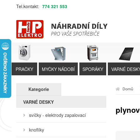
Tel.kontakt:
774 321 553
PRAČKY
MYČKY NÁDOBÍ
SPORÁKY
VARNÉ DESK
Kategorie
Domů
VARNÉ DESKY
plynov
svíčky - elektrody zapalovací
knoflíky