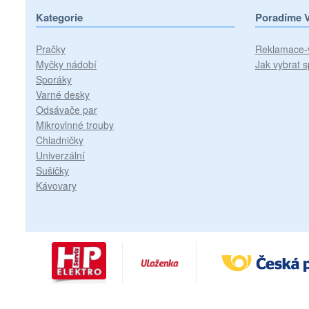
Kategorie
Poradíme 
Pračky
Reklamace-
Myčky nádobí
Jak vybrat s
Sporáky
Varné desky
Odsávače par
Mikrovlnné trouby
Chladničky
Univerzální
Sušičky
Kávovary