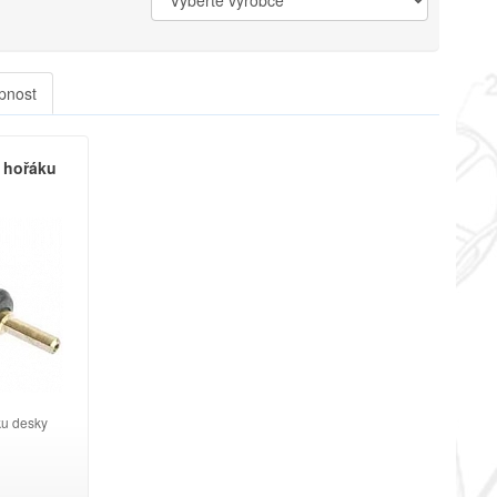
pnost
o hořáku
ku desky