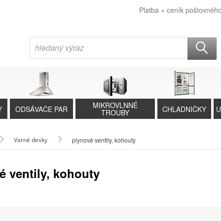
Platba + ceník poštovnéh
MIKROVLNNÉ
Y
ODSÁVAČE PAR
CHLADNIČKY
U
TROUBY
Varné desky
plynové ventily, kohouty
é ventily, kohouty