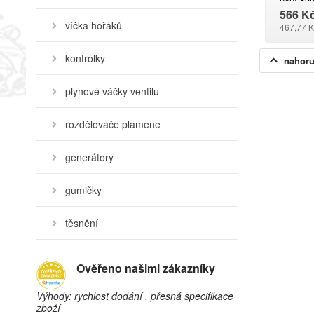
566 K
víčka hořáků
467,77 K
kontrolky
nahor
plynové váčky ventilu
rozdělovače plamene
generátory
gumičky
těsnění
Ověřeno našimi zákazníky
Výhody: rychlost dodání , přesná specifikace
zboží