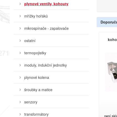
plynové ventily, kohouty
mřížky hořáků
Doporuč
mikrospínače - zapalovače
koho
ostatní
termopojistky
moduly, indukční jednotky
plynové kolena
šroubky a matice
senzory
transformátory
není sk