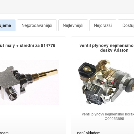
ujeme
Nejprodávanější
Nejlevnější
Nejdražší
Dostu
ut malý + střední za 814776
ventil plynový nejmenšíh
desky Ariston
ventil plynový nejmenšího hořá
C00063698
ladem
není skladem