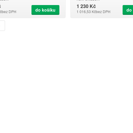
č
1 230 Kč
do košíku
do
č
bez DPH
1 016,53 Kč
bez DPH
u