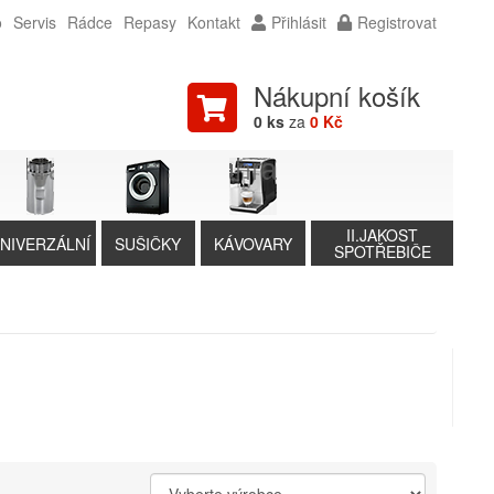
o
Servis
Rádce
Repasy
Kontakt
Přihlásit
Registrovat
Nákupní košík
0 ks
za
0 Kč
II.JAKOST
NIVERZÁLNÍ
SUŠIČKY
KÁVOVARY
SPOTŘEBIČE