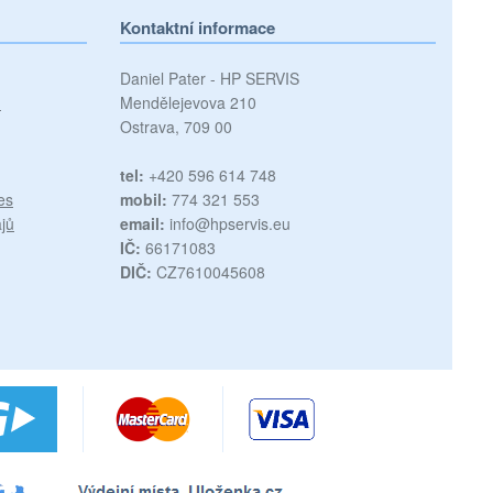
Kontaktní informace
Daniel Pater - HP SERVIS
)
Mendělejevova 210
Ostrava, 709 00
tel:
+420 596 614 748
es
mobil:
774 321 553
jů
email:
info@hpservis.eu
IČ:
66171083
DIČ:
CZ7610045608