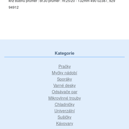
kříž bubnu prumer : br.30 prumer : hř.25/20 - 132mm 490 02387, 929
94912
Kategorie
Pračky
Myčky nádobí
Sporáky
Varné desky
Odsávače par
Mikrovlnné trouby
Chladničky
Univerzální
Sušičky
Kávovary