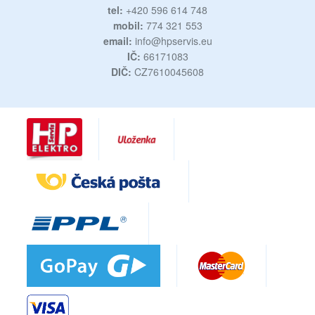
tel:
+420 596 614 748
mobil:
774 321 553
email:
info@hpservis.eu
IČ:
66171083
DIČ:
CZ7610045608