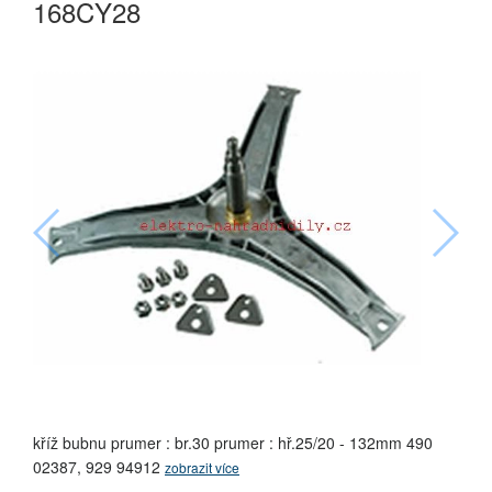
168CY28
kříž bubnu prumer : br.30 prumer : hř.25/20 - 132mm 490
02387, 929 94912
zobrazit více