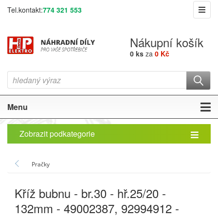
Tel.kontakt:
774 321 553
Nákupní košík
0 ks
za
0 Kč
Menu
Zobrazit podkategorie
Pračky
Kříž bubnu - br.30 - hř.25/20 -
132mm - 49002387, 92994912 -