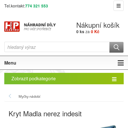
Tel.kontakt:
774 321 553
Nákupní košík
0 ks
za
0 Kč
Menu
Zobrazit podkategorie
Myčky nádobí
Kryt Madla nerez indesit