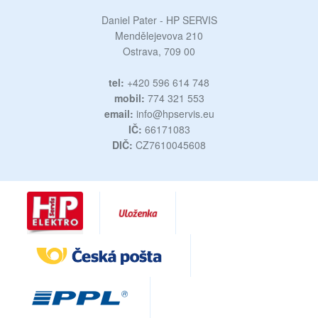
Daniel Pater - HP SERVIS
Mendělejevova 210
Ostrava, 709 00
tel:
+420 596 614 748
mobil:
774 321 553
email:
info@hpservis.eu
IČ:
66171083
DIČ:
CZ7610045608