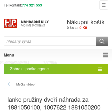
Tel.kontakt:
774 321 553
Nákupní košík
0 ks
za
0 Kč
Menu
Zobrazit podkategorie
Myčky nádobí
lanko pružiny dveří náhrada za
1881050100, 1007622 1881050200