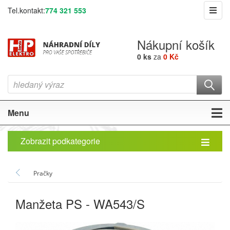
Tel.kontakt:
774 321 553
Nákupní košík
0 ks
za
0 Kč
Menu
Zobrazit podkategorie
Pračky
Manžeta PS - WA543/S