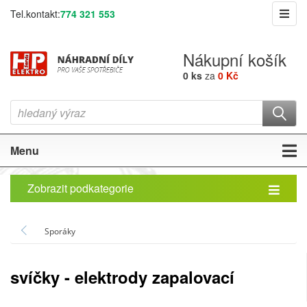
Tel.kontakt:
774 321 553
Nákupní košík
0 ks
za
0 Kč
Menu
Zobrazit podkategorie
Sporáky
svíčky - elektrody zapalovací