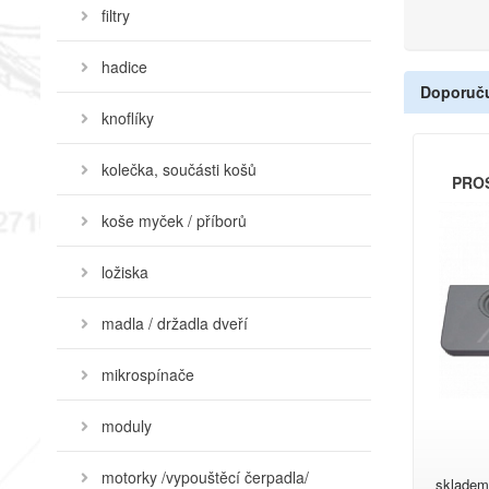
filtry
hadice
Doporuč
knoflíky
kolečka, součásti košů
PRO
koše myček / příborů
ložiska
madla / držadla dveří
mikrospínače
moduly
motorky /vypouštěcí čerpadla/
skladem