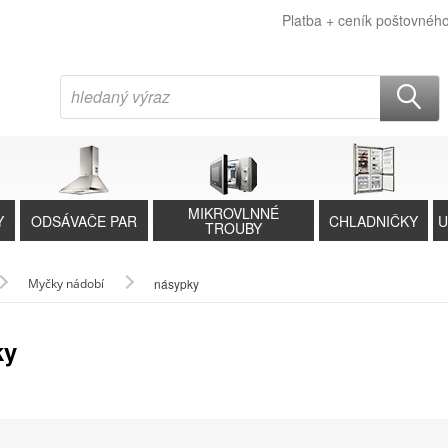
Platba + ceník poštovnéh
MIKROVLNNÉ
Y
ODSÁVAČE PAR
CHLADNIČKY
U
TROUBY
Myčky nádobí
násypky
ky