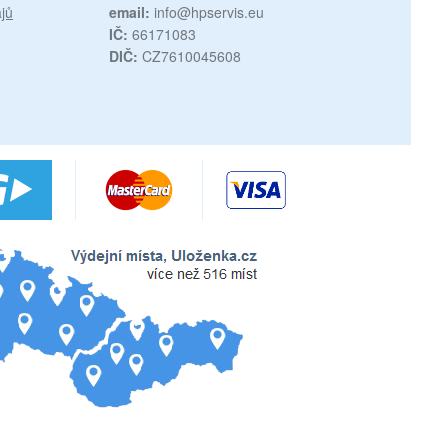
jů
email:
info@hpservis.eu
IČ:
66171083
DIČ:
CZ7610045608