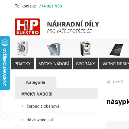
Tel.kontakt:
774 321 553
PRAČKY
MYČKY NÁDOBÍ
SPORÁKY
VARNÉ DESK
Kategorie
Domů
MYČKY NÁDOBÍ
násyp
čerpadla oběhové
dávkovače soli