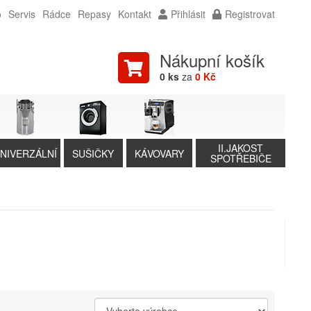
o
Servis
Rádce
Repasy
Kontakt
Přihlásit
Registrovat
Nákupní košík
0 ks
za
0 Kč
II.JAKOST
NIVERZÁLNÍ
SUŠIČKY
KÁVOVARY
SPOTŘEBIČE