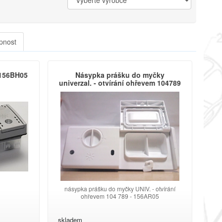
pnost
 156BH05
Násypka prášku do myčky
univerzal. - otvírání ohřevem 104789
- 156AR05
násypka prášku do myčky UNIV. - otvírání
ohřevem 104 789 - 156AR05
skladem