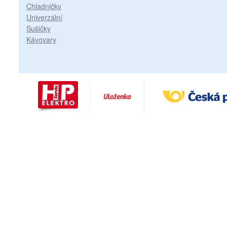
Chladničky
Univerzální
Sušičky
Kávovary