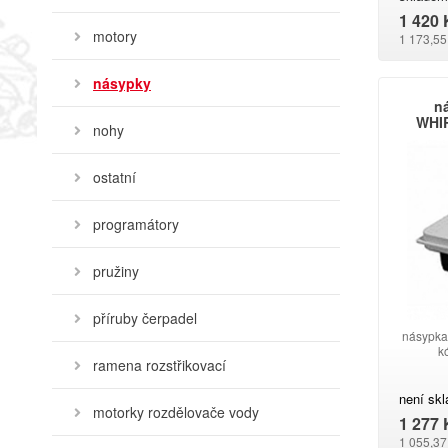
1 420 
motory
1 173,55
násypky
n
WHIR
nohy
ostatní
programátory
pružiny
příruby čerpadel
násypka
k
ramena rozstřikovací
není sk
motorky rozdělovače vody
1 277 
1 055,37