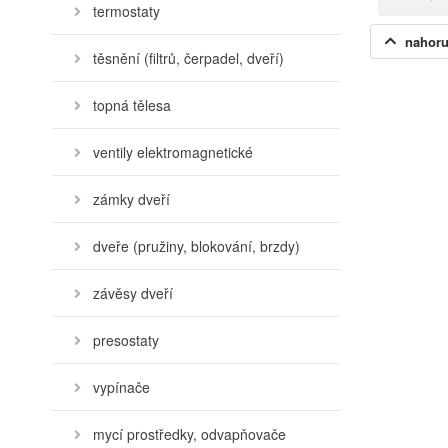
termostaty
nahor
těsnění (filtrů, čerpadel, dveří)
topná tělesa
ventily elektromagnetické
zámky dveří
dveře (pružiny, blokování, brzdy)
závěsy dveří
presostaty
vypínače
mycí prostředky, odvapňovače