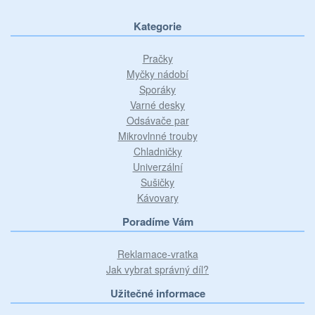
Kategorie
Pračky
Myčky nádobí
Sporáky
Varné desky
Odsávače par
Mikrovlnné trouby
Chladničky
Univerzální
Sušičky
Kávovary
Poradíme Vám
Reklamace-vratka
Jak vybrat správný díl?
Užitečné informace