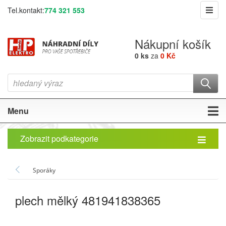
Tel.kontakt:
774 321 553
Nákupní košík
0 ks
za
0 Kč
Menu
Zobrazit podkategorie
Sporáky
plech mělký 481941838365