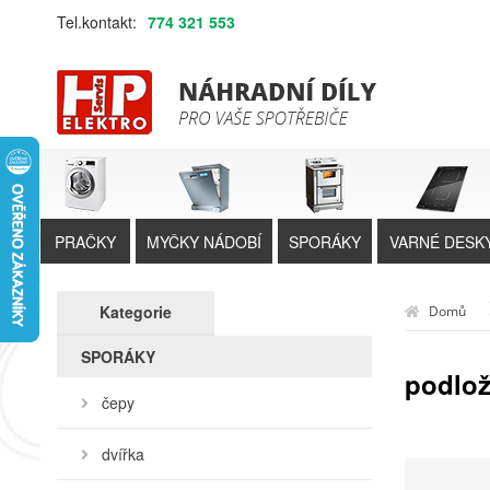
Tel.kontakt:
774 321 553
PRAČKY
MYČKY NÁDOBÍ
SPORÁKY
VARNÉ DESK
Kategorie
Domů
SPORÁKY
podlo
čepy
dvířka