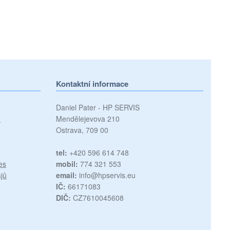
Kontaktní informace
Daniel Pater - HP SERVIS
)
Mendělejevova 210
Ostrava, 709 00
tel:
+420 596 614 748
es
mobil:
774 321 553
jů
email:
info@hpservis.eu
IČ:
66171083
DIČ:
CZ7610045608