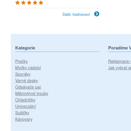
Další hodnocení
Kategorie
Poradíme 
Pračky
Reklamace-
Myčky nádobí
Jak vybrat s
Sporáky
Varné desky
Odsávače par
Mikrovlnné trouby
Chladničky
Univerzální
Sušičky
Kávovary