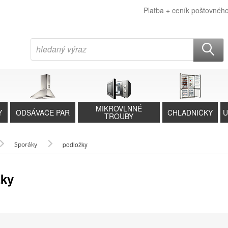
Platba + ceník poštovnéh
MIKROVLNNÉ
Y
ODSÁVAČE PAR
CHLADNIČKY
U
TROUBY
Sporáky
podložky
žky