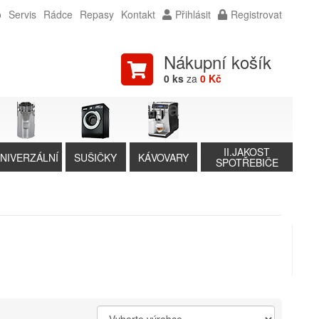
o
Servis
Rádce
Repasy
Kontakt
Přihlásit
Registrovat
Nákupní košík
0 ks
za
0 Kč
II.JAKOST
NIVERZÁLNÍ
SUŠIČKY
KÁVOVARY
SPOTŘEBIČE