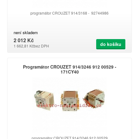
programátor CROUZET 914/3168 - 92744986
není skladem
2 012 Kč
do košíku
1 662,81 Kč
bez DPH
Programátor CROUZET 914/3246 912 00529 -
171CY40
programátor CROUZET 914/3246 912 00529