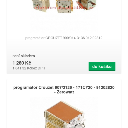
programátor CROUZET 900/914-3136 912 02812
není skladem
1 260 Kč
do košíku
1 041,32 Kč
bez DPH
programátor Crouzet 907/3126 - 171CY20 - 91202820
- Zerowatt