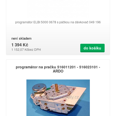
programátor ELBI 5000 0678 s páčkou na dávkovač 049 196
není skladem
1 394 Kč
do košíku
1 152,07 Kč
bez DPH
programátor na pračku 516011201 - 516023101 -
ARDO