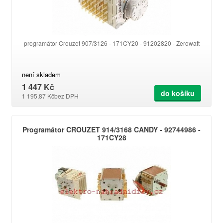
programátor Crouzet 907/3126 - 171CY20 - 91202820 - Zerowatt
není skladem
1 447 Kč
do košíku
1 195,87 Kč
bez DPH
Programátor CROUZET 914/3168 CANDY - 92744986 -
171CY28