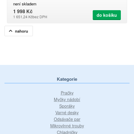
není skladem
1 998 Kč
do košíku
1 651,24 Kč
bez DPH
nahoru
Kategorie
Pračky
Myčky nádobí
Sporáky
Varné desky
Odsávače par
Mikrovlnné trouby
Chladničky