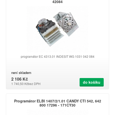
42084
programátor EC 4313.01 INDESIT WG 1031 042 084
není skladem
2 106 Kč
do košíku
1 740,50 Kč
bez DPH
Programátor ELBI 1407/2/1.01 CANDY CTI 542, 642
800 17296 - 171CY30