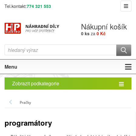
Tel.kontakt:
774 321 553
Nákupní košík
0 ks
za
0 Kč
Menu
Zobrazit podkategorie
Pračky
programátory