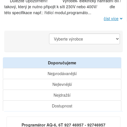
Důležité Upozornění! Výrobek- elektrický náhradní díl /
takový, který je nutno připojit k síti 230V nebo 400V/ dle
této specifikace např.: řídící modul,programáto
...
číst více
Doporučujeme
Nejprodávanější
Nejlevnější
Nejdražší
Dostupnost
Programátor AQ-6, 6T 927 46957 - 92746957