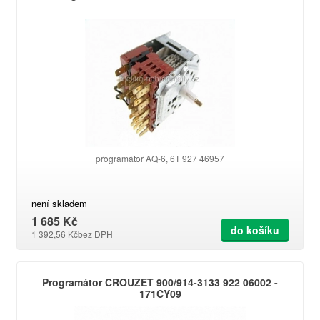
programátor AQ-6, 6T 927 46957
není skladem
1 685 Kč
do košíku
1 392,56 Kč
bez DPH
Programátor CROUZET 900/914-3133 922 06002 -
171CY09