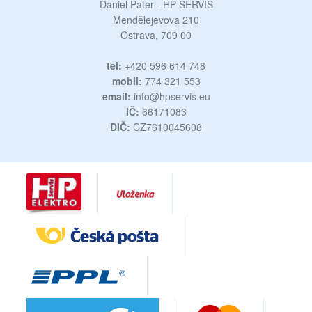
Daniel Pater - HP SERVIS
Mendělejevova 210
Ostrava, 709 00
tel:
+420 596 614 748
mobil:
774 321 553
email:
info@hpservis.eu
IČ:
66171083
DIČ:
CZ7610045608