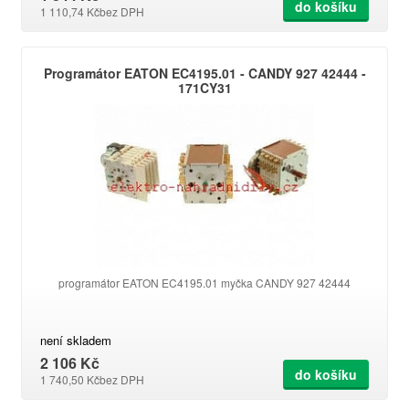
do košíku
1 110,74 Kč
bez DPH
Programátor EATON EC4195.01 - CANDY 927 42444 -
171CY31
programátor EATON EC4195.01 myčka CANDY 927 42444
není skladem
2 106 Kč
do košíku
1 740,50 Kč
bez DPH