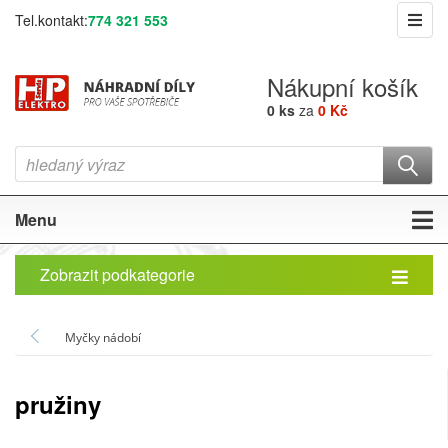
Tel.kontakt:
774 321 553
Nákupní košík
0 ks
za
0 Kč
Menu
Zobrazit podkategorie
Myčky nádobí
pružiny