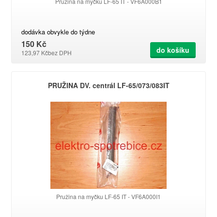
Pružina na myčku LF-65 IT - VF6A000B1
dodávka obvykle do týdne
150 Kč
do košíku
123,97 Kč
bez DPH
PRUŽINA DV. centrál LF-65/073/083IT
Pružina na myčku LF-65 IT - VF6A000I1