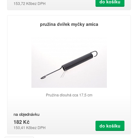
do košíku
153,72 Kč
bez DPH
pružina dvířek myčky amica
Pružina dlouhá cca 17,5 cm
na objednávku
182 Kč
do košíku
150,41 Kč
bez DPH