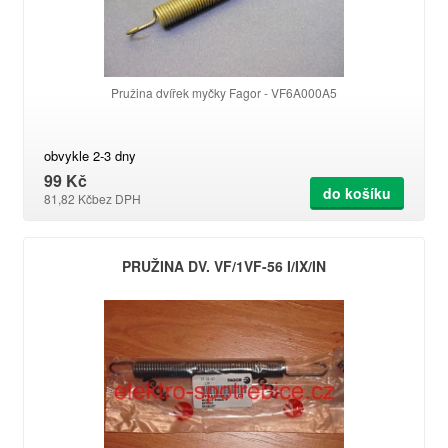
Pružina dvířek myčky Fagor - VF6A000A5
obvykle 2-3 dny
99 Kč
do košíku
81,82 Kč
bez DPH
PRUŽINA DV. VF/1VF-56 I/IX/IN