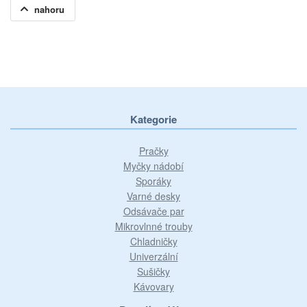
nahoru
Kategorie
Pračky
Myčky nádobí
Sporáky
Varné desky
Odsávače par
Mikrovlnné trouby
Chladničky
Univerzální
Sušičky
Kávovary