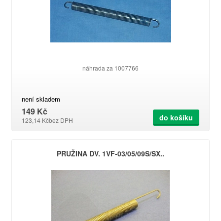
náhrada za 1007766
není skladem
149 Kč
do košíku
123,14 Kč
bez DPH
PRUŽINA DV. 1VF-03/05/09S/SX..