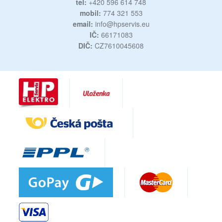
tel:
+420 596 614 748
mobil:
774 321 553
email:
info@hpservis.eu
IČ:
66171083
DIČ:
CZ7610045608