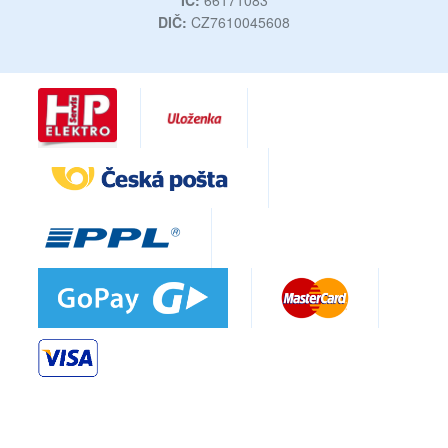
IČ:
66171083
DIČ:
CZ7610045608