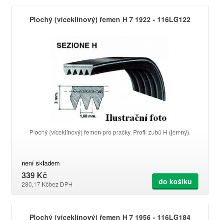
Plochý (víceklínový) řemen H 7 1922 - 116LG122
Plochý (víceklínový) řemen pro pračky. Profil zubů H (jemný).
není skladem
339 Kč
do košíku
280,17 Kč
bez DPH
Plochý (víceklínový) řemen H 7 1956 - 116LG184