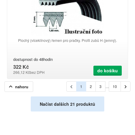
Plochý (víceklínový) řemen pro pračky. Profil zubů H (jemný).
dostupnost do 48hodin
322 Kč
do košíku
266,12 Kč
bez DPH
nahoru
1
2
3
…
10
Načíst dalších 21 produktů