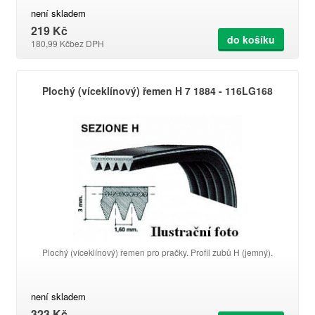
není skladem
219 Kč
do košíku
180,99 Kč
bez DPH
Plochý (víceklínový) řemen H 7 1884 - 116LG168
Plochý (víceklínový) řemen pro pračky. Profil zubů H (jemný).
není skladem
323 Kč