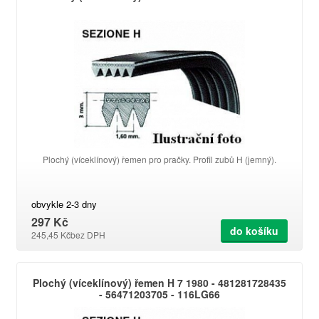
Plochý (víceklínový) řemen pro pračky. Profil zubů H (jemný).
obvykle 2-3 dny
297 Kč
do košíku
245,45 Kč
bez DPH
Plochý (víceklínový) řemen H 7 1980 - 481281728435
- 56471203705 - 116LG66