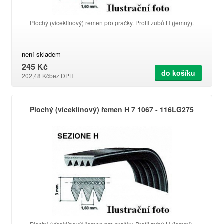
Plochý (víceklínový) řemen pro pračky. Profil zubů H (jemný).
není skladem
245 Kč
do košíku
202,48 Kč
bez DPH
Plochý (víceklínový) řemen H 7 1067 - 116LG275