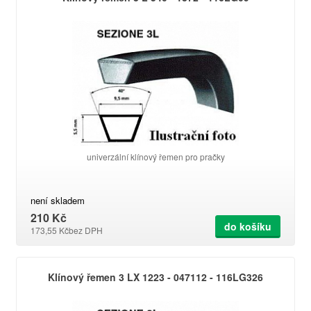
univerzální klínový řemen pro pračky
není skladem
210 Kč
do košíku
173,55 Kč
bez DPH
Klínový řemen 3 LX 1223 - 047112 - 116LG326