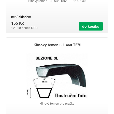
klínový řemen - 3L 536-1361 - 116LG43
není skladem
155 Kč
do košíku
128,10 Kč
bez DPH
Klínový řemen 3 L 460 TEM
klínový řemen pro pračky