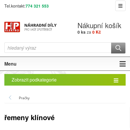
Tel.kontakt:
774 321 553
Nákupní košík
0 ks
za
0 Kč
Menu
Zobrazit podkategorie
Pračky
řemeny klínové