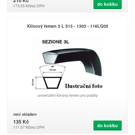
210 Kč
do košíku
173,55 Kč
bez DPH
Klínový řemen 3 L 513 - 1303 - 116LG05
univerzální klínový řemen pro pračky
není skladem
135 Kč
do košíku
111,57 Kč
bez DPH