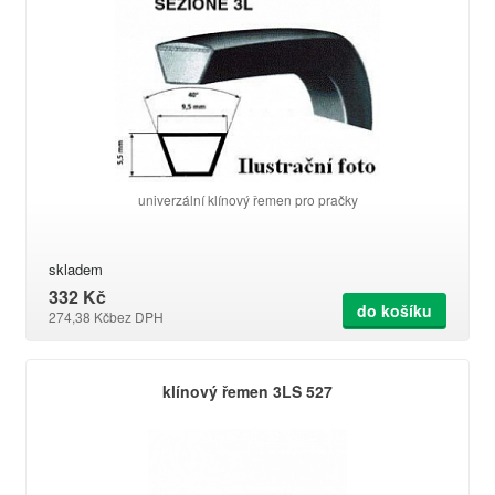
univerzální klínový řemen pro pračky
skladem
332 Kč
do košíku
274,38 Kč
bez DPH
klínový řemen 3LS 527