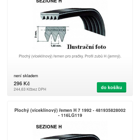
Plochý (víceklínový) řemen pro pračky. Profil zubů H (jemný).
není skladem
296 Kč
do košíku
244,63 Kč
bez DPH
Plochý (víceklínový) řemen H 7 1992 - 481935828002
- 116LG119