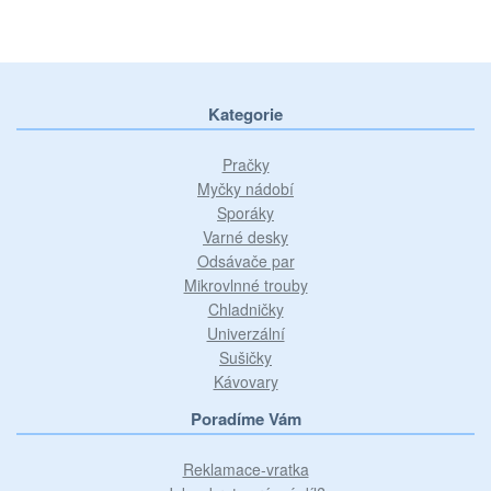
Kategorie
Pračky
Myčky nádobí
Sporáky
Varné desky
Odsávače par
Mikrovlnné trouby
Chladničky
Univerzální
Sušičky
Kávovary
Poradíme Vám
Reklamace-vratka