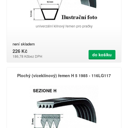
univerzální klínový řemen pro pračky
není skladem
226 Kč
do košíku
186,78 Kč
bez DPH
Plochý (víceklínový) řemen H 5 1985 - 116LG117