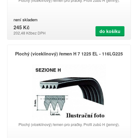
Plochý (víceklínový) řemen pro pračky. Profil zubů H (jemný).
není skladem
245 Kč
do košíku
202,48 Kč
bez DPH
Plochý (víceklínový) řemen H 7 1225 EL - 116LG225
Plochý (víceklínový) řemen pro pračky. Profil zubů H (jemný).