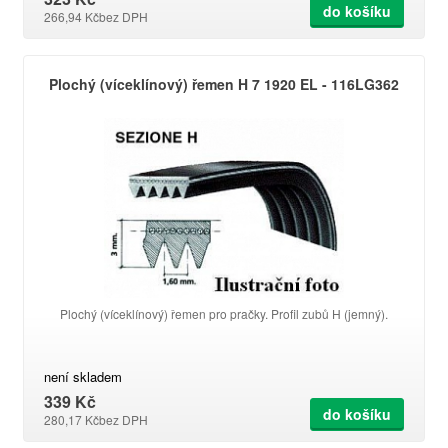
do košíku
266,94 Kč
bez DPH
Plochý (víceklínový) řemen H 7 1920 EL - 116LG362
Plochý (víceklínový) řemen pro pračky. Profil zubů H (jemný).
není skladem
339 Kč
do košíku
280,17 Kč
bez DPH