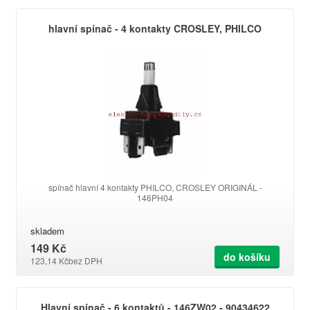
hlavní spínač - 4 kontakty CROSLEY, PHILCO
spínač hlavní 4 kontakty PHILCO, CROSLEY ORIGINÁL -
146PH04
skladem
149 Kč
do košíku
123,14 Kč
bez DPH
Hlavní spínač - 6 kontaktů - 146ZW02 - 90434622