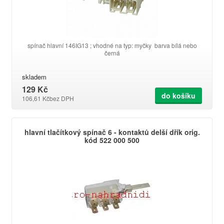
spínač hlavní 146IG13 ; vhodné na typ: myčky barva bílá nebo
černá
skladem
129 Kč
do košíku
106,61 Kč
bez DPH
hlavní tlačítkový spínač 6 - kontaktů delší dřík orig.
kód 522 000 500