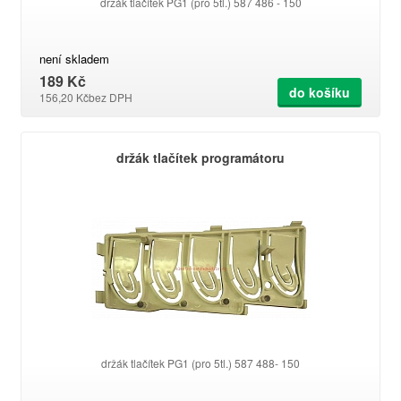
držák tlačítek PG1 (pro 5tl.) 587 486 - 150
není skladem
189 Kč
do košíku
156,20 Kč
bez DPH
držák tlačítek programátoru
držák tlačítek PG1 (pro 5tl.) 587 488- 150