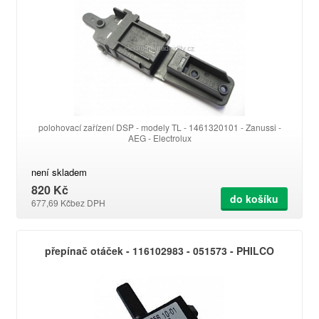
polohovací zařízení DSP - modely TL - 1461320101 - Zanussi -
AEG - Electrolux
není skladem
820 Kč
do košíku
677,69 Kč
bez DPH
přepínač otáček - 116102983 - 051573 - PHILCO