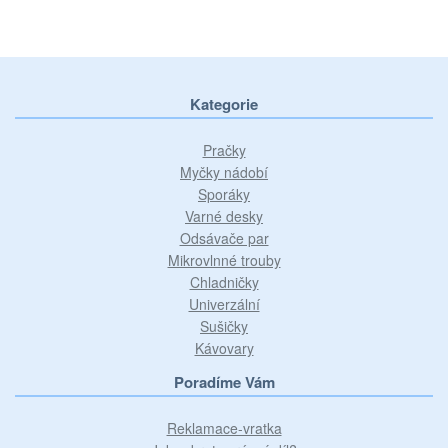
Kategorie
Pračky
Myčky nádobí
Sporáky
Varné desky
Odsávače par
Mikrovlnné trouby
Chladničky
Univerzální
Sušičky
Kávovary
Poradíme Vám
Reklamace-vratka