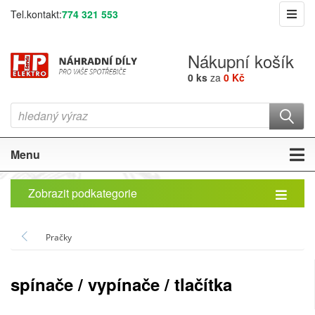
Tel.kontakt:
774 321 553
Nákupní košík
0 ks
za
0 Kč
Menu
Zobrazit podkategorie
Pračky
spínače / vypínače / tlačítka