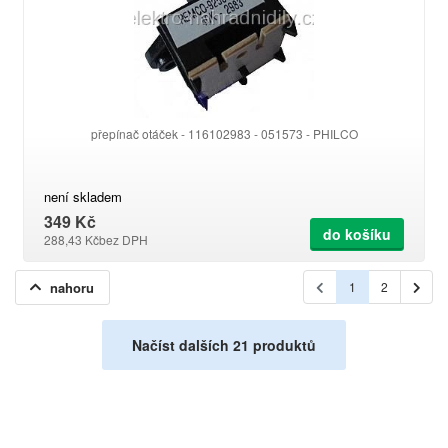
přepínač otáček - 116102983 - 051573 - PHILCO
není skladem
349 Kč
do košíku
288,43 Kč
bez DPH
nahoru
1
2
Načíst dalších 21 produktů