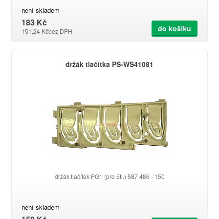
není skladem
183 Kč
do košíku
151,24 Kč
bez DPH
držák tlačítka PS-WS41081
držák tlačítek PG1 (pro 5tl.) 587 486 - 150
není skladem