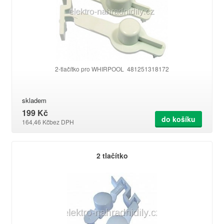
2-tlačítko pro WHIRPOOL 481251318172
skladem
199 Kč
do košíku
164,46 Kč
bez DPH
2 tlačítko