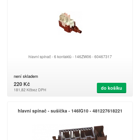
hlavní spínač - 6 kontaktů - 146ZW06 - 60467317
není skladem
220 Kč
do košíku
181,82 Kč
bez DPH
hlavní spínač - sušička - 146IG10 - 481227618221