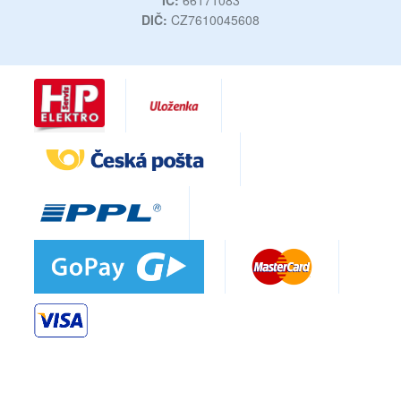
IČ:
66171083
DIČ:
CZ7610045608