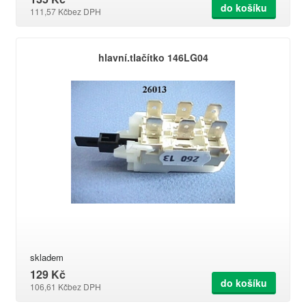
do košíku
111,57 Kč
bez DPH
hlavní.tlačítko 146LG04
skladem
129 Kč
do košíku
106,61 Kč
bez DPH