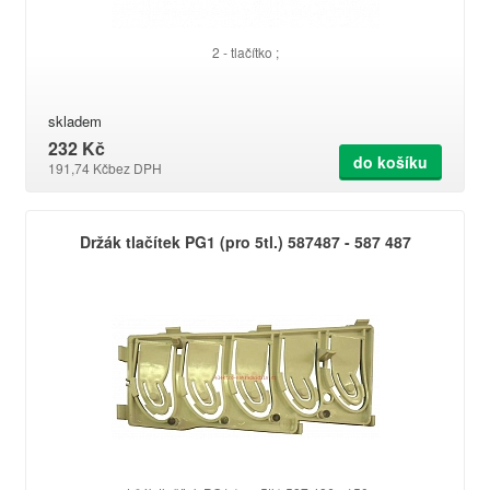
2 - tlačítko ;
skladem
232 Kč
do košíku
191,74 Kč
bez DPH
Držák tlačítek PG1 (pro 5tl.) 587487 - 587 487