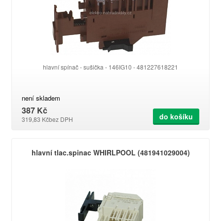
hlavní spínač - sušička - 146IG10 - 481227618221
není skladem
387 Kč
do košíku
319,83 Kč
bez DPH
hlavní tlac.spinac WHIRLPOOL (481941029004)