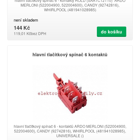
hlavní tlačítkový spínač 6 - kontakty ROLD (SAA1C12110) ARDO
MERLONI (522004900, 522004600), CANDY (92742816),
WHIRLPOOL (481941028985)
není skladem
144 Kč
do košíku
119,01 Kč
bez DPH
hlavní tlačítkový spínač 6 kontaktů
hlavní tlačítkový spínač 6 - kontaktů ARDO MERLONI (522004900,
522004600), CANDY (92742816), WHIRLPOOL (481941028985),
UNIVERSALE ()