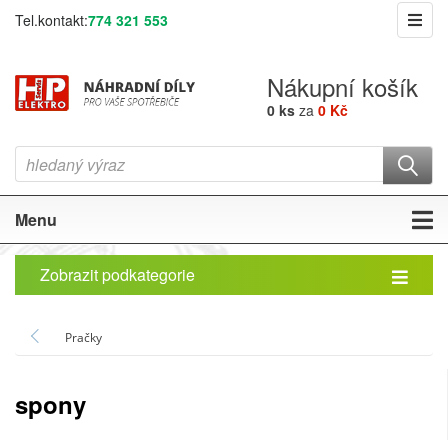
Tel.kontakt:
774 321 553
Nákupní košík
0 ks
za
0 Kč
Menu
Zobrazit podkategorie
Pračky
spony