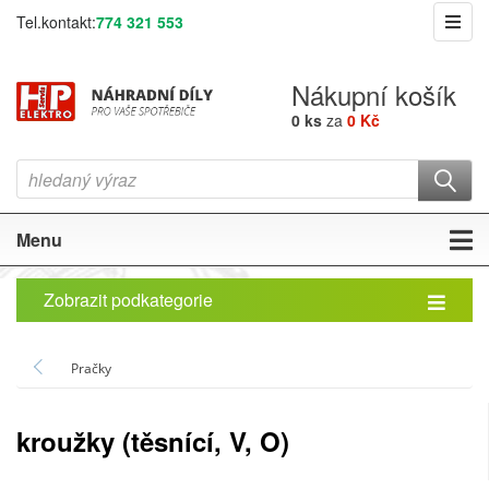
Tel.kontakt:
774 321 553
Nákupní košík
0 ks
za
0 Kč
Menu
Zobrazit podkategorie
Pračky
kroužky (těsnící, V, O)