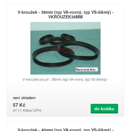
V-kroužek - 38mm (typ VA-rovný, typ VS-šikmý) -
VKROUZEK38MM
V-kroužek pru,er : 38mm (typ VA-rovný, typ VS-šikmý) -
není skladem
57 Kč
do košíku
47,11 Kč
bez DPH
V-kroužek - 40mm (typ VA-rovný, typ VS-šikmý) -