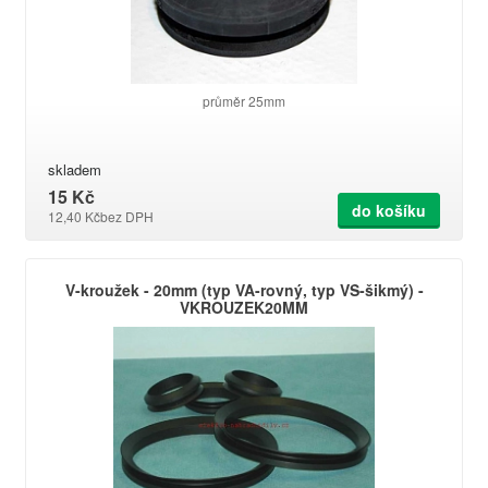
průměr 25mm
skladem
15 Kč
do košíku
12,40 Kč
bez DPH
V-kroužek - 20mm (typ VA-rovný, typ VS-šikmý) -
VKROUZEK20MM