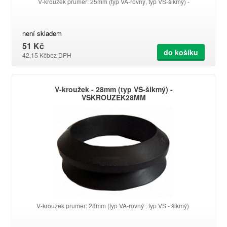
V-kroužek prumer: 25mm (typ VA-rovný, typ VS-šikmý) -
není skladem
51 Kč
do košíku
42,15 Kč
bez DPH
V-kroužek - 28mm (typ VS-šikmý) -
VSKROUZEK28MM
V-kroužek prumer: 28mm (typ VA-rovný , typ VS - šikmý)