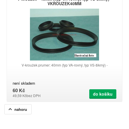
VKROUZEK40MM
V-kroužek prumer: 40mm (typ VA-rovný, typ VS-šikmý) -
není skladem
60 Kč
do košíku
49,59 Kč
bez DPH
nahoru