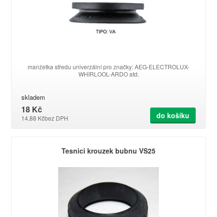
manžetka středu univerzální pro značky: AEG-ELECTROLUX-
WHIRLOOL-ARDO atd.
skladem
18 Kč
do košíku
14,88 Kč
bez DPH
Tesnici krouzek bubnu VS25