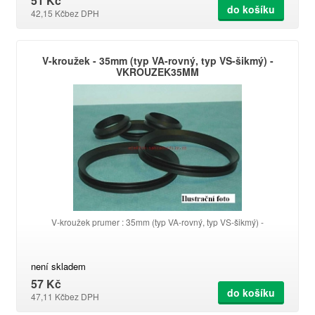
51 Kč
do košíku
42,15 Kč
bez DPH
V-kroužek - 35mm (typ VA-rovný, typ VS-šikmý) -
VKROUZEK35MM
V-kroužek prumer : 35mm (typ VA-rovný, typ VS-šikmý) -
není skladem
57 Kč
do košíku
47,11 Kč
bez DPH