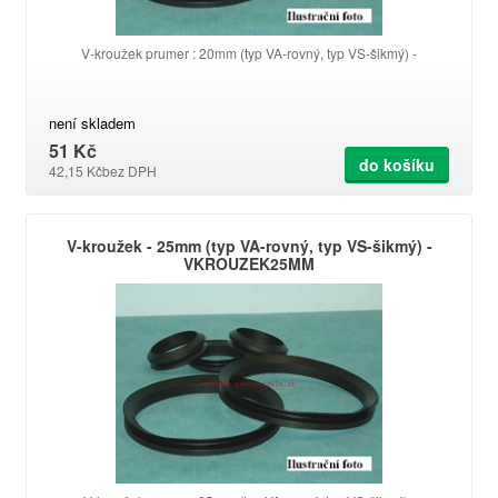
V-kroužek prumer : 20mm (typ VA-rovný, typ VS-šikmý) -
není skladem
51 Kč
do košíku
42,15 Kč
bez DPH
V-kroužek - 25mm (typ VA-rovný, typ VS-šikmý) -
VKROUZEK25MM