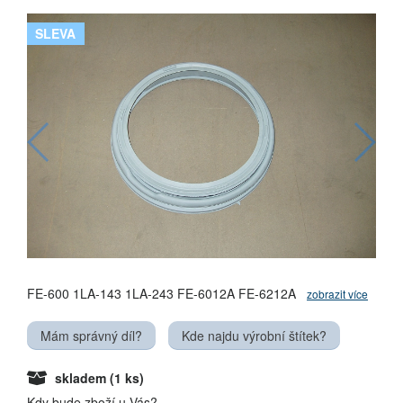
SLEVA
FE-600 1LA-143 1LA-243 FE-6012A FE-6212A
zobrazit více
Mám správný díl?
Kde najdu výrobní štítek?
skladem
(1 ks)
Kdy bude zboží u Vás?