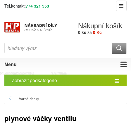
Tel.kontakt:
774 321 553
Nákupní košík
0 ks
za
0 Kč
Menu
Zobrazit podkategorie
Varné desky
plynové váčky ventilu