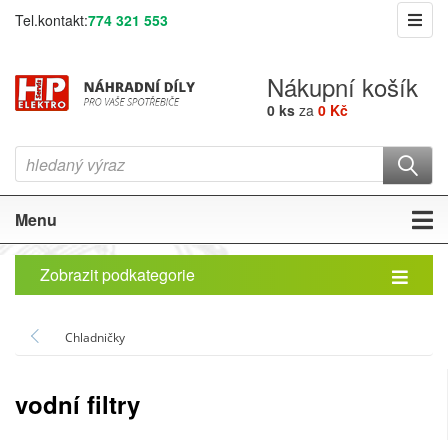
Tel.kontakt:
774 321 553
Nákupní košík
0 ks
za
0 Kč
Menu
Zobrazit podkategorie
Chladničky
vodní filtry