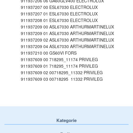
911937206 06 GA60GLV400 ELECTROLUX
911937207 00 ESL67030 ELECTROLUX
911937207 01 ESL67030 ELECTROLUX
911937208 01 ESL67030 ELECTROLUX
911937209 00 ASL67030 ARTHURMARTINELUX
911937209 01 ASL67030 ARTHURMARTINELUX
911937209 02 ASL67030 ARTHURMARTINELUX
911937209 04 ASL67030 ARTHURMARTINELUX
911937210 00 GS60VI FORS
911937609 00 718295_11174 PRIVILEG
911937609 01 718295_11174 PRIVILEG
911937609 02 00718295_11332 PRIVILEG
911937609 03 00718295_11332 PRIVILEG
911615248 00 188630_11162 PRIVILEG
911616243 00 JLDWW906 JOHN LEWIS
911616250 00 782251_11163 PRIVILEG
911616250 01 00782251_11242 PRIVILEG
911616251 00 000976_11164 PRIVILEG
911616251 01 00000976_11243 PRIVILEG
Kategorie
911616252 00 880446_11165 PRIVILEG
911616252 01 00880446_11244 PRIVILEG