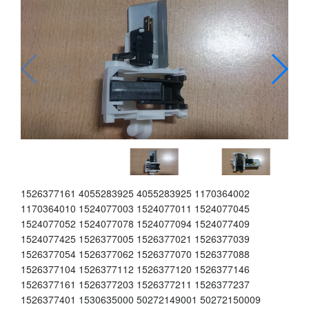
1526377161 4055283925 4055283925 1170364002
1170364010 1524077003 1524077011 1524077045
1524077052 1524077078 1524077094 1524077409
1524077425 1526377005 1526377021 1526377039
1526377054 1526377062 1526377070 1526377088
1526377104 1526377112 1526377120 1526377146
1526377161 1526377203 1526377211 1526377237
1526377401 1530635000 50272149001 50272150009