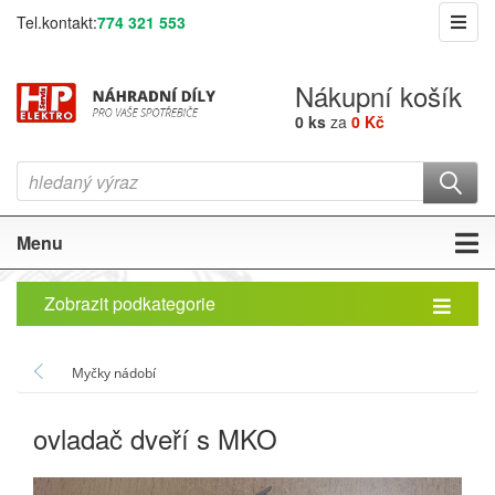
Tel.kontakt:
774 321 553
Nákupní košík
0 ks
za
0 Kč
Menu
Zobrazit podkategorie
Myčky nádobí
ovladač dveří s MKO