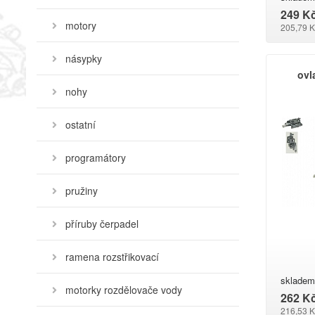
249 K
motory
205,79 K
násypky
ovl
nohy
ostatní
programátory
pružiny
příruby čerpadel
ramena rozstřikovací
skladem
motorky rozdělovače vody
262 K
216,53 K