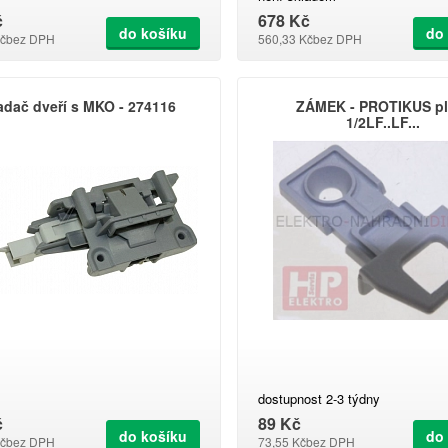
1526377039 1526377054 152
č
678 Kč
1526377070 1526377088 152
do košíku
do
1526377112 1526377120 152
č
bez DPH
560,33 Kč
bez DPH
1526377161 1526377203 152
1526377237 1526377401 153
50272149001 50272150009 502
50287928001 502907420
adač dveří s MKO - 274116
ZÁMEK - PROTIKUS pl
1/2LF..LF...
dostupnost 2-3 týdny
č
89 Kč
do košíku
do
č
bez DPH
73,55 Kč
bez DPH