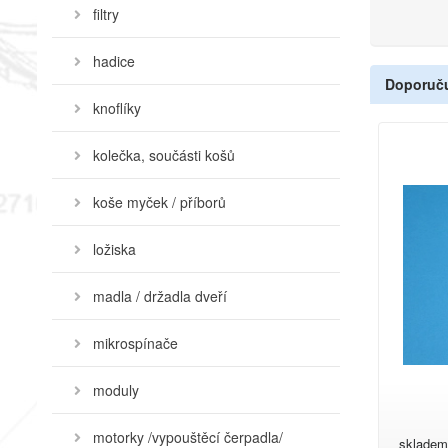
filtry
hadice
Doporuč
knoflíky
kolečka, součásti košů
koše myček / příborů
ložiska
madla / držadla dveří
mikrospínače
moduly
motorky /vypouštěcí čerpadla/
skladem