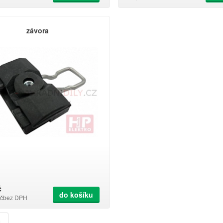
závora
č
do košíku
č
bez DPH
u