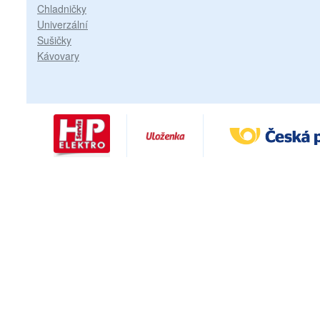
Chladničky
Univerzální
Sušičky
Kávovary