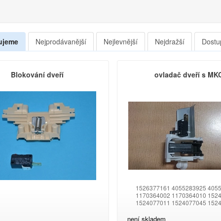
ujeme
Nejprodávanější
Nejlevnější
Nejdražší
Dostu
Blokování dveří
ovladač dveří s MK
1526377161 4055283925 405
1170364002 1170364010 152
1524077011 1524077045 152
1524077078 1524077094 152
1524077425 1526377005 152
není skladem