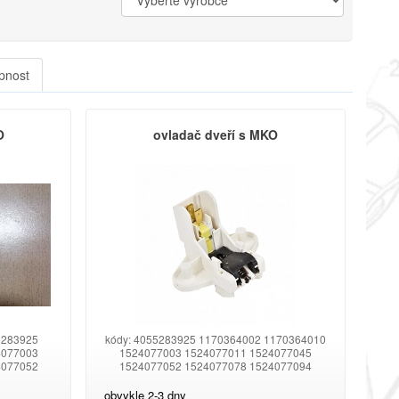
pnost
O
ovladač dveří s MKO
5283925
kódy: 4055283925 1170364002 1170364010
4077003
1524077003 1524077011 1524077045
4077052
1524077052 1524077078 1524077094
4077409
1524077409 1524077425 1526377005
6377021
1526377021 1526377039 1526377054
obvykle 2-3 dny