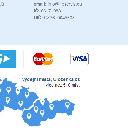
jů
email:
info@hpservis.eu
IČ:
66171083
DIČ:
CZ7610045608