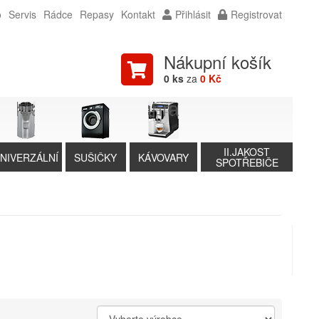
o
Servis
Rádce
Repasy
Kontakt
Přihlásit
Registrovat
Nákupní košík
0 ks
za
0 Kč
II.JAKOST
NIVERZÁLNÍ
SUŠIČKY
KÁVOVARY
SPOTŘEBIČE