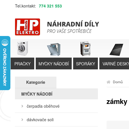
Tel.kontakt:
774 321 553
PRAČKY
MYČKY NÁDOBÍ
SPORÁKY
VARNÉ DESK
Kategorie
Domů
MYČKY NÁDOBÍ
zámky 
čerpadla oběhové
dávkovače soli