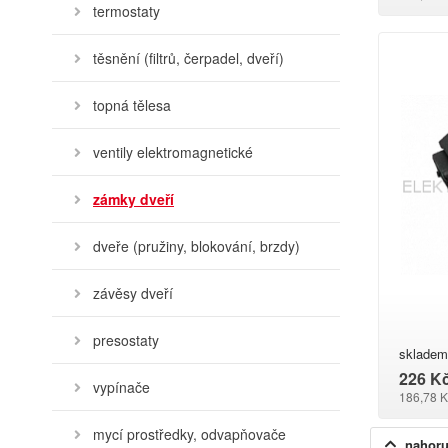
termostaty
těsnění (filtrů, čerpadel, dveří)
topná tělesa
ventily elektromagnetické
zámky dveří
dveře (pružiny, blokování, brzdy)
závěsy dveří
presostaty
skladem
226 K
vypínače
186,78 K
mycí prostředky, odvapňovače
nahor