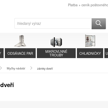
Platba + ceník poštovnéh
MIKROVLNNÉ
Y
ODSÁVAČE PAR
CHLADNIČKY
U
TROUBY
Myčky nádobí
zámky dveří
dveří