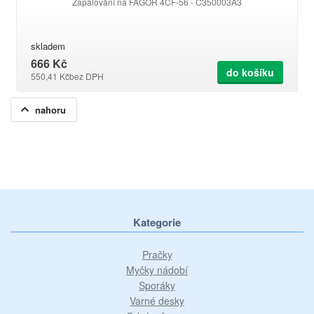
Zapalování na FAGOR 4CF-56 - C350003A3
skladem
666 Kč
do košíku
550,41 Kč
bez DPH
nahoru
Kategorie
Pračky
Myčky nádobí
Sporáky
Varné desky