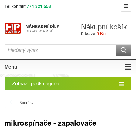
Tel.kontakt:
774 321 553
Nákupní košík
0 ks
za
0 Kč
Menu
Zobrazit podkategorie
Sporáky
mikrospínače - zapalovače