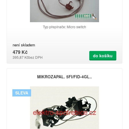
Typ přepínače: Micro switch
není skladem
479 Kč
do košíku
395,87 Kč
bez DPH
MIKROZAPAL. 5FI/FID-4GL..
SLEVA