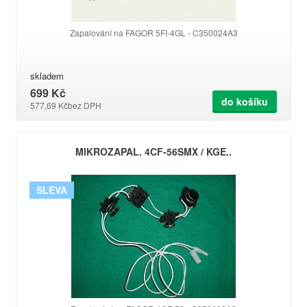
Zapalování na FAGOR 5FI-4GL - C350024A3
skladem
699 Kč
do košíku
577,69 Kč
bez DPH
MIKROZAPAL. 4CF-56SMX / KGE..
SLEVA