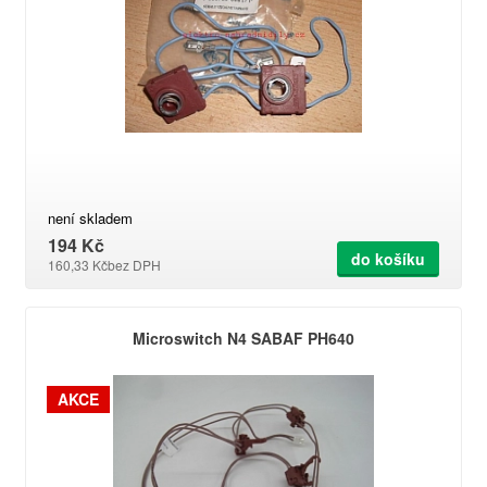
není skladem
194 Kč
do košíku
160,33 Kč
bez DPH
Microswitch N4 SABAF PH640
AKCE