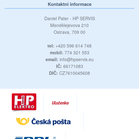
Kontaktní informace
Daniel Pater - HP SERVIS
Mendělejevova 210
Ostrava, 709 00
tel:
+420 596 614 748
mobil:
774 321 553
email:
info@hpservis.eu
IČ:
66171083
DIČ:
CZ7610045608