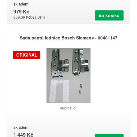
skladem
979 Kč
do košíku
809,09 Kč
bez DPH
Sada pantů lednice Bosch Siemens - 00481147
ORIGINAL
originál díl
skladem
1 449 Kč