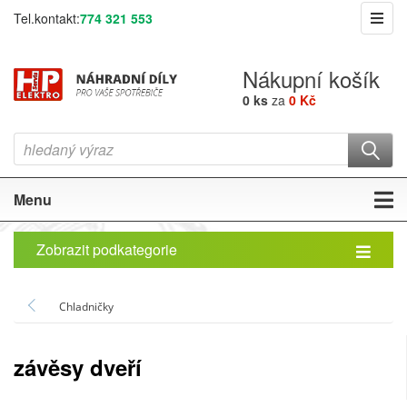
Tel.kontakt:
774 321 553
Nákupní košík
0 ks
za
0 Kč
Menu
Zobrazit podkategorie
Chladničky
závěsy dveří