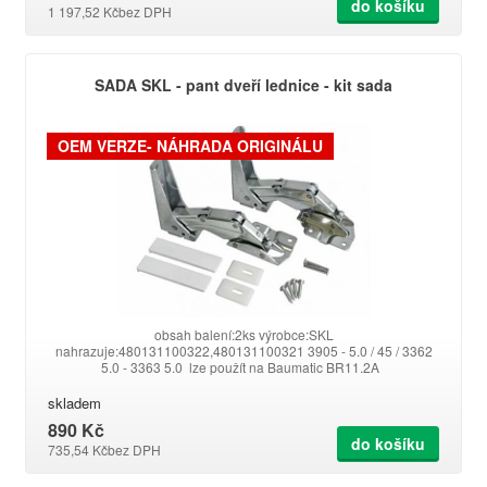
do košíku
1 197,52 Kč
bez DPH
SADA SKL - pant dveří lednice - kit sada
OEM VERZE- NÁHRADA ORIGINÁLU
obsah balení:2ks výrobce:SKL
nahrazuje:480131100322,480131100321 3905 - 5.0 / 45 / 3362
5.0 - 3363 5.0 lze použít na Baumatic BR11.2A
skladem
890 Kč
do košíku
735,54 Kč
bez DPH