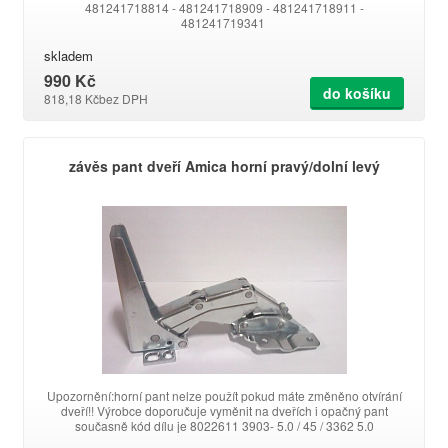
481241718814 - 481241718909 - 481241718911 -
481241719341
skladem
990 Kč
do košíku
818,18 Kč
bez DPH
závěs pant dveří Amica horní pravý/dolní levý
Upozornění:horní pant nelze použít pokud máte změněno otvírání
dveří!! Výrobce doporučuje vyměnit na dveřích i opačný pant
současně kód dílu je 8022611 3903- 5.0 / 45 / 3362 5.0