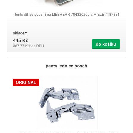
, tento díl lze použít i na LIEBHERR 704320200 a MIELE 7187831
skladem
445 Kč
do košíku
367,77 Kč
bez DPH
panty lednice bosch
ORIGINAL