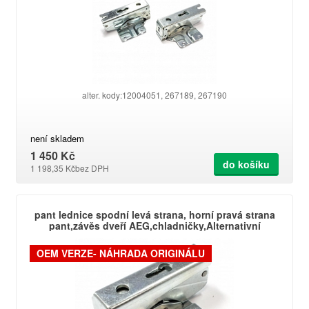
alter. kody:12004051, 267189, 267190
není skladem
1 450 Kč
do košíku
1 198,35 Kč
bez DPH
pant lednice spodní levá strana, horní pravá strana
pant,závěs dveří AEG,chladničky,Alternativní
OEM VERZE- NÁHRADA ORIGINÁLU