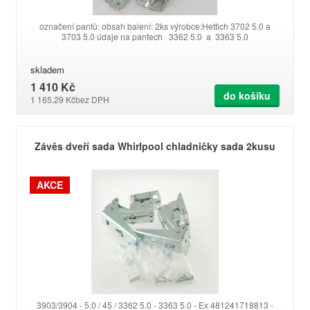
označení pantů: obsah balení: 2ks výrobce:Hettich 3702 5.0 a
3703 5.0 údaje na pantech 3362 5.0 a 3363 5.0
skladem
1 410 Kč
do košíku
1 165,29 Kč
bez DPH
Závěs dveří sada Whirlpool chladničky sada 2kusu
AKCE
3903/3904 - 5.0 / 45 / 3362 5.0 - 3363 5.0 - Ex 481241718813 -