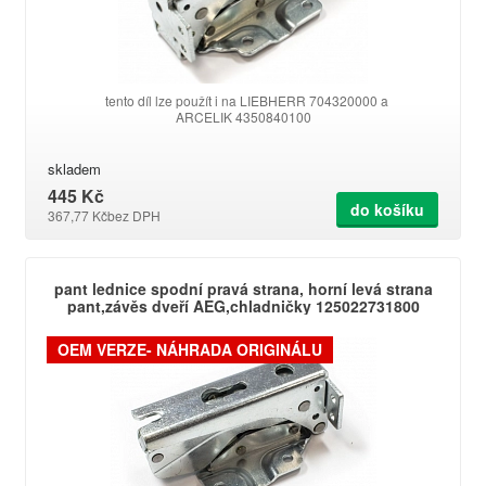
tento díl lze použít i na LIEBHERR 704320000 a
ARCELIK 4350840100
skladem
445 Kč
do košíku
367,77 Kč
bez DPH
pant lednice spodní pravá strana, horní levá strana
pant,závěs dveří AEG,chladničky 125022731800
OEM VERZE- NÁHRADA ORIGINÁLU