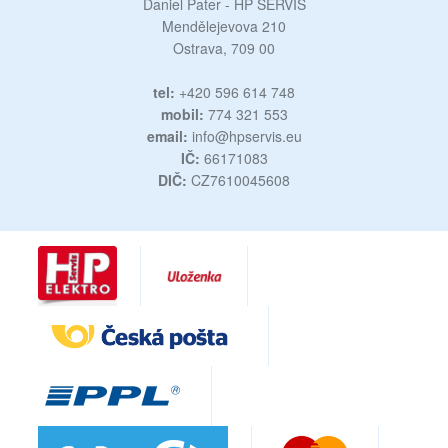
Daniel Pater - HP SERVIS
Mendělejevova 210
Ostrava, 709 00
tel:
+420 596 614 748
mobil:
774 321 553
email:
info@hpservis.eu
IČ:
66171083
DIČ:
CZ7610045608