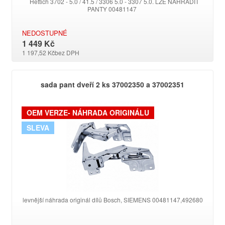
Hettich 3702 - 5.0 / 41.5 / 3306 5.0 - 3307 5.0. LZE NAHRADIT
PANTY 00481147
NEDOSTUPNÉ
1 449 Kč
1 197,52 Kč
bez DPH
sada pant dveří 2 ks 37002350 a 37002351
OEM VERZE- NÁHRADA ORIGINÁLU
SLEVA
levnější náhrada originál dílů Bosch, SIEMENS 00481147,492680