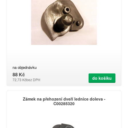
na objednávku
88 Kč
do košíku
72,73 Kč
bez DPH
Zámek na přehození dveří lednice doleva -
C00285320