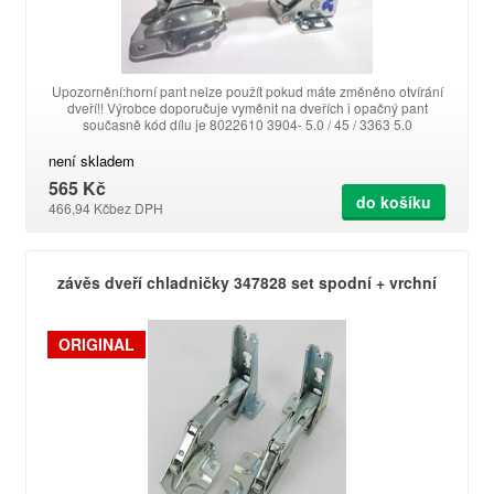
Upozornění:horní pant nelze použít pokud máte změněno otvírání
dveří!! Výrobce doporučuje vyměnit na dveřích i opačný pant
současně kód dílu je 8022610 3904- 5.0 / 45 / 3363 5.0
není skladem
565 Kč
do košíku
466,94 Kč
bez DPH
závěs dveří chladničky 347828 set spodní + vrchní
ORIGINAL